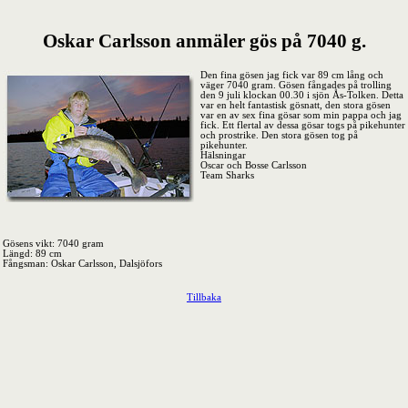
Oskar Carlsson anmäler gös på 7040 g.
Den fina gösen jag fick var 89 cm lång och
väger 7040 gram. Gösen fångades på trolling
den 9 juli klockan 00.30 i sjön Ås-Tolken. Detta
var en helt fantastisk gösnatt, den stora gösen
var en av sex fina gösar som min pappa och jag
fick. Ett flertal av dessa gösar togs på pikehunter
och prostrike. Den stora gösen tog på
pikehunter.
Hälsningar
Oscar och Bosse Carlsson
Team Sharks
Gösens vikt: 7040 gram
Längd: 89 cm
Fångsman: Oskar Carlsson, Dalsjöfors
Tillbaka